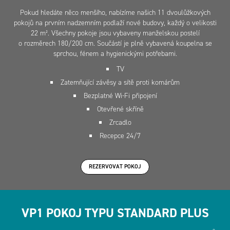
Pokud hledáte něco menšího, nabízíme našich 11 dvoulůžkových
pokojů na prvním nadzemním podlaží nové budovy, každý o velikosti
22 m². Všechny pokoje jsou vybaveny manželskou postelí
o rozměrech 180/200 cm. Součástí je plně vybavená koupelna se
sprchou, fénem a hygienickými potřebami.
TV
Zatemňující závěsy a sítě proti komárům
Bezplatné Wi-Fi připojení
Otevřené skříně
Zrcadlo
Recepce 24/7
REZERVOVAT POKOJ
VP1 POKOJ TYPU STANDARD PLUS