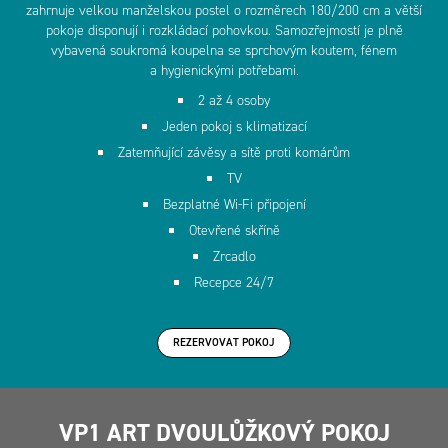
zahrnuje velkou manželskou postel o rozměrech 180/200 cm a větší
pokoje disponují i rozkládací pohovkou. Samozřejmostí je plně
vybavená soukromá koupelna se sprchovým koutem, fénem
a hygienickými potřebami.
2 až 4 osoby
Jeden pokoj s klimatizací
Zatemňující závěsy a sítě proti komárům
TV
Bezplatné Wi-Fi připojení
Otevřené skříně
Zrcadlo
Recepce 24/7
REZERVOVAT POKOJ
VP1 ART DVOULŮŽKOVÝ POKOJ