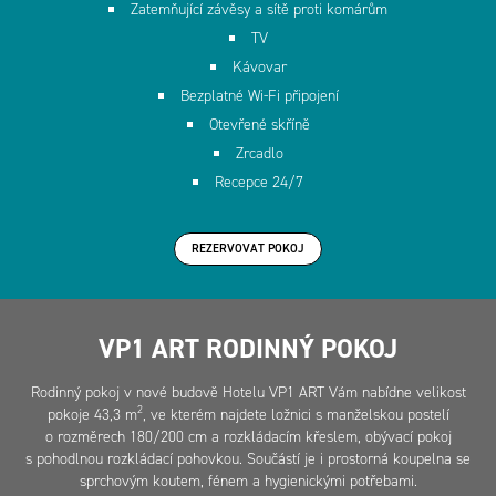
Zatemňující závěsy a sítě proti komárům
TV
Kávovar
Bezplatné Wi-Fi připojení
Otevřené skříně
Zrcadlo
Recepce 24/7
REZERVOVAT POKOJ
VP1 ART RODINNÝ POKOJ
Rodinný pokoj v nové budově Hotelu VP1 ART Vám nabídne velikost
2
pokoje 43,3 m
, ve kterém najdete ložnici s manželskou postelí
o rozměrech 180/200 cm a rozkládacím křeslem, obývací pokoj
s pohodlnou rozkládací pohovkou. Součástí je i prostorná koupelna se
sprchovým koutem, fénem a hygienickými potřebami.