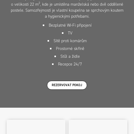
2
o velikosti 22 m
, kde je umístěna manželská nebo dvě oddělené
postele. Samozřejmostí je vlastní koupelna se sprchovým koutem
a hygienickými potřebami.
Bezplatné Wi-Fi připojení
TV
Sítě proti komárům
Prostorné skříně
Stůl a židle
Recepce 24/7
REZERVOVAT POKOJ