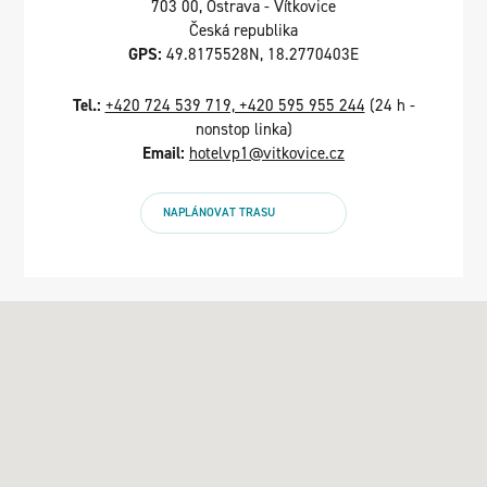
703 00, Ostrava - Vítkovice
Česká republika
GPS:
49.8175528N, 18.2770403E
Tel.:
+420 724 539 719, +420 595 955 244
(24 h -
nonstop linka)
Email:
hotelvp1@vitkovice.cz
NAPLÁNOVAT TRASU