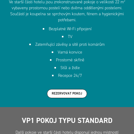
2
Ve starší části hotelu jsou zrekonstruované pokoje o velikosti 22 m
vybaveny prostornou postelí nebo dvěma oddělenými postelemi.
Součástí je koupelna se sprchovým koutem, fénem a hygienickými
potřebami.
Bezplatné Wi-Fi připojení
TV
Zatemňující závěsy a sítě proti komárům
Varná konvice
Prostorné skříně
Stůl a židle
Recepce 24/7
REZERVOVAT POKOJ
VP1 POKOJ TYPU STANDARD
Další pokoje ve starší části hotelu disponují jednou místností