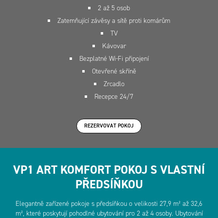
2 až 5 osob
Zatemňující závěsy a sítě proti komárům
TV
Kávovar
Bezplatné Wi-Fi připojení
Otevřené skříně
Zrcadlo
Recepce 24/7
REZERVOVAT POKOJ
VP1 ART KOMFORT POKOJ S VLASTNÍ
PŘEDSÍŇKOU
Elegantně zařízené pokoje s předsíňkou o velikosti 27,9 m² až 32,6
m², které poskytují pohodlné ubytování pro 2 až 4 osoby. Ubytování