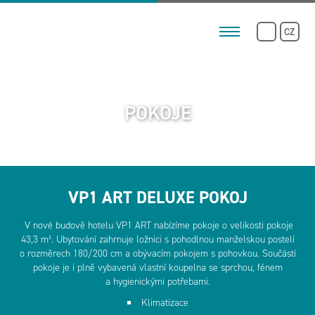
CZ
POKOJE
VP1 ART DELUXE POKOJ
V nové budově hotelu VP1 ART nabízíme pokoje o velikosti pokoje
43,3 m². Ubytování zahrnuje ložnici s pohodlnou manželskou postelí
o rozměrech 180/200 cm a obývacím pokojem s pohovkou. Součástí
pokoje je i plně vybavená vlastní koupelna se sprchou, fénem
a hygienickými potřebami.
Klimatizace