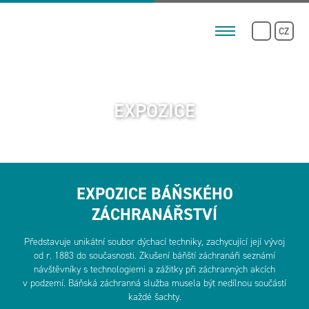
CZ
EXPOZICE
EXPOZICE BÁŇSKÉHO
ZÁCHRANÁŘSTVÍ
Představuje unikátní soubor dýchací techniky, zachycující její vývoj
od r. 1883 do současnosti. Zkušení báňští záchranáři seznámí
návštěvníky s technologiemi a zážitky při záchranných akcích
v podzemí. Báňská záchranná služba musela být nedílnou součástí
každé šachty.