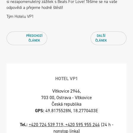
si nezapomenutelný zážitek s Beats For Love! Těšíme se na vaše
odpovědi a přejeme hodně štěstí!
Tým Hotelu VP1
PŘEDCHOZÍ
DALŠÍ
ČLÁNEK
ČLÁNEK
HOTEL VP1
Vítkovice 2946,
703 00, Ostrava - Vítkovice
Česká republika
GPS:
49.8175528N, 18.2770403E
Tel.:
+420 724 539 719, +420 595 955 244
(24 h -
nonstop linka)