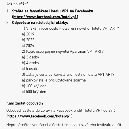
Jak soutěžit?
Staňte se fanouškem Hotelu VP1 na Facebooku
(
https://www.facebook.com/hotelvp1
)
Odpovězte na následující otázky:
1) V jakém roce došlo k otevření nového Hotelu VP1 ART?
a) 2019
b) 2022
c) 2024
2) Kolik osob pojme největší Apartmán VP1 ART?
a) 3 osoby
b) 4 osoby
c) 5 osob
3) Jaká je cena parkoviště pro hosty u hotelu VP1 ART?
a) parkovište je pro ubytované zdarma
b) 100 kč/ den
c) 500 kč/ den
Kam zaslat odpovědi?
Odpovědi zašlete do zpráv na Facebook profil Hotelu VP1 do 27.6.
(
https://www.facebook.com/hotelvp1
)
Nepropásněte svou šanci zúčastnit se tohoto skvělého festivalu a užít