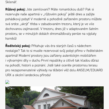
Sklenář.
Růžový pokoj:
Jste zamilovaní? Máte romantickou duši? Pak si
rezervujte naše apartmá v „růžovém pokoji“ ještě dnes a zažijte
pohádkový pobyt! V moderně a pohodlně zařízeném prostoru můžete
svá srdce „ukrýt“ třeba v zabudovaném trezoru, který je ve vile
dochovanou zajímavostí. V trezoru, dnes již v adaptovaném šatním
prostoru, se v minulých dobách shromažďovaly peníze na výplaty
horníků!
Ředitelský pokoj:
Přitahuje vás éra starých časů s nádechem
nostalgie? Tak to si musíte rezervovat svůj pobyt přímo v ředitelském
apartmá! Moderní prostory jsou zařízeny autentickým mobiliářem
i výtvarnými díly v duchu První republiky a citlivě tak kladou důraz
na pohodlí, historii a poznání. Jistě také oceníte prostornou terasu
pro nezapomenutelné výhledy na těžební věž dolu ANSELM/EDUARD
URX a okolní landeckou přírodu!