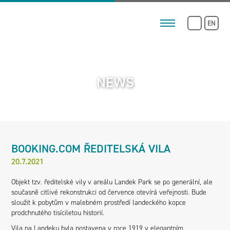
EN
NEWS
BOOKING.COM ŘEDITELSKÁ VILA
20.7.2021
Objekt tzv. ředitelské vily v areálu Landek Park se po generální, ale
současně citlivé rekonstrukci od července otevírá veřejnosti. Bude
sloužit k pobytům v malebném prostředí landeckého kopce
prodchnutého tisíciletou historií.
Vila na Landeku byla postavena v roce 1919 v elegantním,