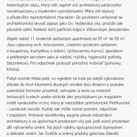
historizujícím stylu, který měl naplnit vizi architektury palácového
novoklasicismu s moderními vymoženostmi. Měla mít stylový
a především reprezentativní charakter. Do povědomí veřejnosti se
architektonický skvost zapsal jako tzv. ředitelská vila, protože zde
původně sídlili ředitelé dolů patřících kdysi k Vítkovickým železárnám.
Objekt nabízí 11 moderně zařízených apartmánů od 37 m² do 55 m².
Jsou vybaveny wi-fi, televizorem, vlastním sociálním zařízením
a koupelnou, kuchyňkou s lednicí, rychlovarnou konvicí, sporákem
a potřebným servisem jako je nádobí, ručníky, hygienické potřeby
(dezinfekce). Pro odpočinek poslouží pohodlný mobiliář (pohovky,
křesla).
Pobyt oceníte třeba poté, co vyjedete na kole po zdejší cyklostezce,
sfáráte do čtvrt kilometrů dlouhých chodeb dolu Anselm a poznáte
autentické hornické prostředí, zahrajete si tenis na místních
tenisových kurtech anebo strávíte den procházkami po magickém
místě landeckého vrchu, který je nalezištěm prehistorické Petřkovické
- Landecké venuše. Každý zde může nalézt poznání, odpočinek
i rozptýlení. Vnímavé návštěvníky zaujme půvab industriální
architektury a ve společných prostorách vily pak jistě ocení prezentaci
děl výtvarného umění. Na jejich výběru spolupracovali byznysmen
a sběratel umění Jan Světlík a známý pražský galerista Zdeněk