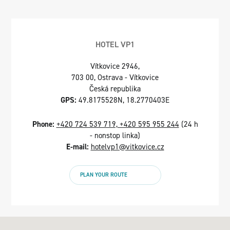
HOTEL VP1
Vítkovice 2946,
703 00, Ostrava - Vítkovice
Česká republika
GPS:
49.8175528N, 18.2770403E
Phone:
+420 724 539 719, +420 595 955 244
(24 h
- nonstop linka)
E-mail:
hotelvp1@vitkovice.cz
PLAN YOUR ROUTE