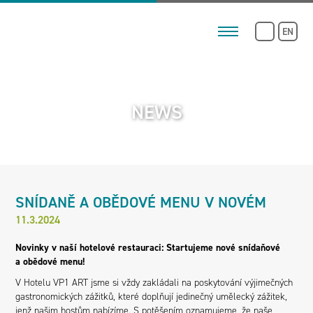
EN
NEWS
SNÍDANĚ A OBĚDOVÉ MENU V NOVÉM
11.3.2024
Novinky v naší hotelové restauraci: Startujeme nové snídaňové
a obědové menu!
V Hotelu VP1 ART jsme si vždy zakládali na poskytování výjimečných
gastronomických zážitků, které doplňují jedinečný umělecký zážitek,
jenž našim hostům nabízíme. S potěšením oznamujeme, že naše