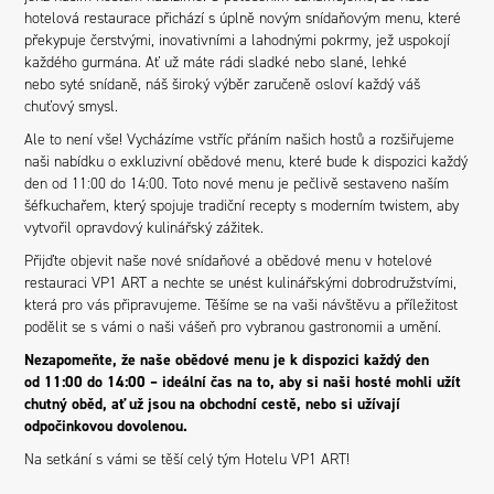
hotelová restaurace přichází s úplně novým snídaňovým menu, které
překypuje čerstvými, inovativními a lahodnými pokrmy, jež uspokojí
každého gurmána. Ať už máte rádi sladké nebo slané, lehké
nebo syté snídaně, náš široký výběr zaručeně osloví každý váš
chuťový smysl.
Ale to není vše! Vycházíme vstříc přáním našich hostů a rozšiřujeme
naši nabídku o exkluzivní obědové menu, které bude k dispozici každý
den od 11:00 do 14:00. Toto nové menu je pečlivě sestaveno naším
šéfkuchařem, který spojuje tradiční recepty s moderním twistem, aby
vytvořil opravdový kulinářský zážitek.
Přijďte objevit naše nové snídaňové a obědové menu v hotelové
restauraci VP1 ART a nechte se unést kulinářskými dobrodružstvími,
která pro vás připravujeme. Těšíme se na vaši návštěvu a příležitost
podělit se s vámi o naši vášeň pro vybranou gastronomii a umění.
Nezapomeňte, že naše obědové menu je k dispozici každý den
od 11:00 do 14:00 – ideální čas na to, aby si naši hosté mohli užít
chutný oběd, ať už jsou na obchodní cestě, nebo si užívají
odpočinkovou dovolenou.
Na setkání s vámi se těší celý tým Hotelu VP1 ART!